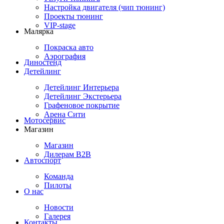
Настройка двигателя (чип тюнинг)
Проекты тюнинг
VIP-stage
Малярка
Покраска авто
Аэрография
Диностенд
Детейлинг
Детейлинг Интерьера
Детейлинг Экстерьера
Графеновое покрытие
Арена Сити
Мотосервис
Магазин
Магазин
Дилерам B2B
Автоспорт
Команда
Пилоты
О нас
Новости
Галерея
Контакты