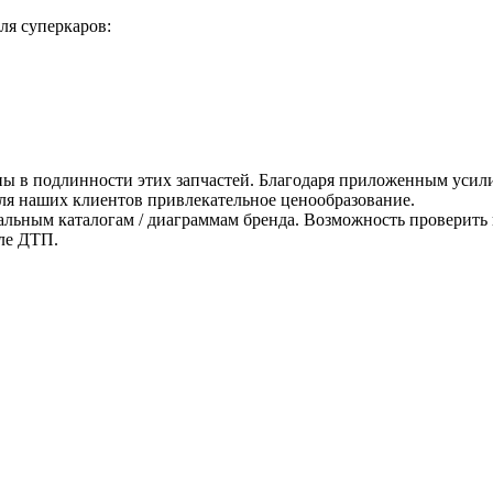
ля суперкаров:
ны в подлинности этих запчастей. Благодаря приложенным усили
для наших клиентов привлекательное ценообразование.
альным каталогам / диаграммам бренда. Возможность проверить 
ле ДТП.