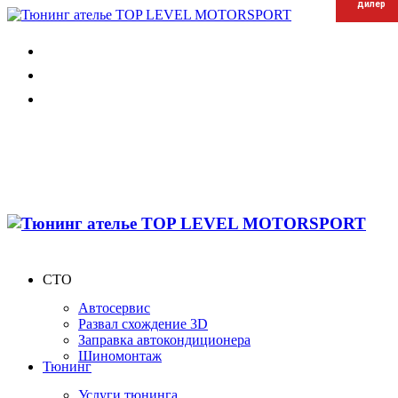
дилер
дилер
дилер
СТО
Автосервис
Развал схождение 3D
Заправка автокондиционера
Шиномонтаж
Тюнинг
Услуги тюнинга