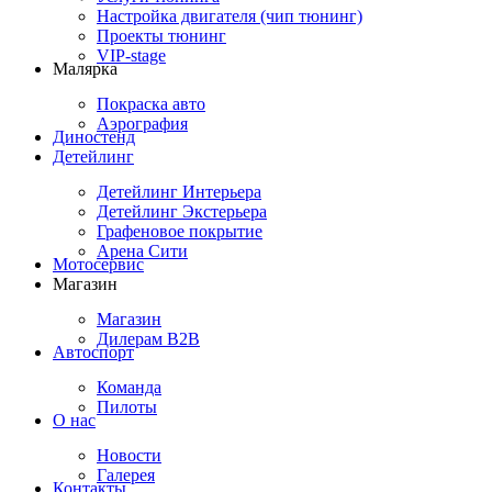
Настройка двигателя (чип тюнинг)
Проекты тюнинг
VIP-stage
Малярка
Покраска авто
Аэрография
Диностенд
Детейлинг
Детейлинг Интерьера
Детейлинг Экстерьера
Графеновое покрытие
Арена Сити
Мотосервис
Магазин
Магазин
Дилерам B2B
Автоспорт
Команда
Пилоты
О нас
Новости
Галерея
Контакты