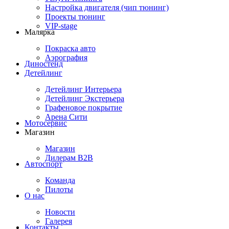
Настройка двигателя (чип тюнинг)
Проекты тюнинг
VIP-stage
Малярка
Покраска авто
Аэрография
Диностенд
Детейлинг
Детейлинг Интерьера
Детейлинг Экстерьера
Графеновое покрытие
Арена Сити
Мотосервис
Магазин
Магазин
Дилерам B2B
Автоспорт
Команда
Пилоты
О нас
Новости
Галерея
Контакты