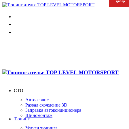
дилер
дилер
дилер
СТО
Автосервис
Развал схождение 3D
Заправка автокондиционера
Шиномонтаж
Тюнинг
Услуги тюнинга