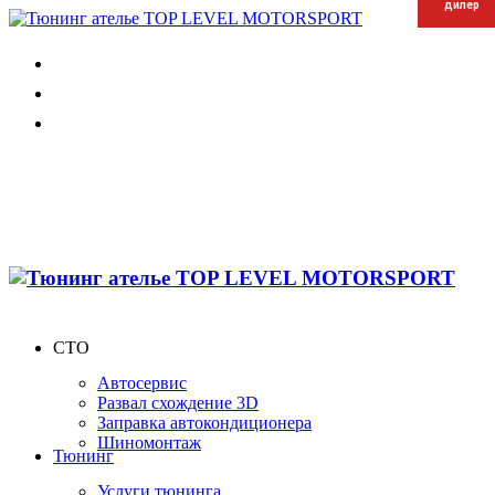
дилер
дилер
дилер
СТО
Автосервис
Развал схождение 3D
Заправка автокондиционера
Шиномонтаж
Тюнинг
Услуги тюнинга