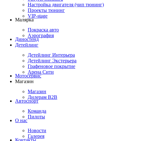
Настройка двигателя (чип тюнинг)
Проекты тюнинг
VIP-stage
Малярка
Покраска авто
Аэрография
Диностенд
Детейлинг
Детейлинг Интерьера
Детейлинг Экстерьера
Графеновое покрытие
Арена Сити
Мотосервис
Магазин
Магазин
Дилерам B2B
Автоспорт
Команда
Пилоты
О нас
Новости
Галерея
Контакты