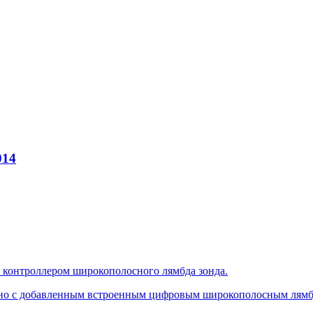
014
онтроллером широкополосного лямбда зонда.
, но с добавленным встроенным цифровым широкополосным лямб