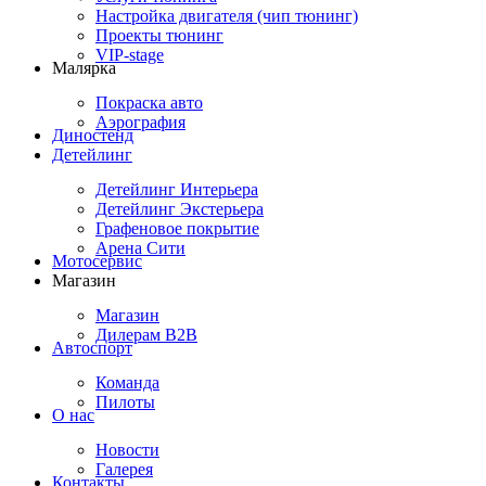
Настройка двигателя (чип тюнинг)
Проекты тюнинг
VIP-stage
Малярка
Покраска авто
Аэрография
Диностенд
Детейлинг
Детейлинг Интерьера
Детейлинг Экстерьера
Графеновое покрытие
Арена Сити
Мотосервис
Магазин
Магазин
Дилерам B2B
Автоспорт
Команда
Пилоты
О нас
Новости
Галерея
Контакты