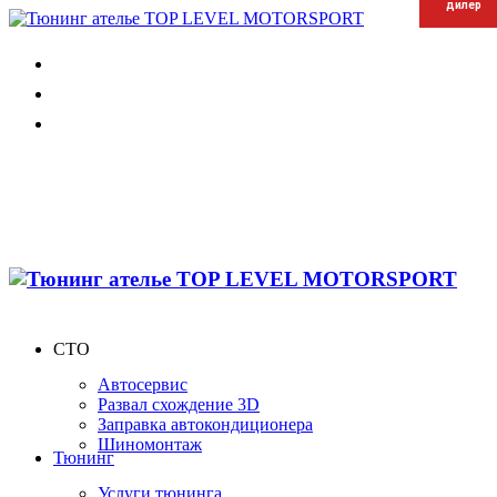
дилер
дилер
дилер
СТО
Автосервис
Развал схождение 3D
Заправка автокондиционера
Шиномонтаж
Тюнинг
Услуги тюнинга