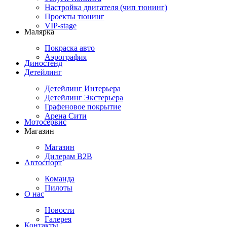
Настройка двигателя (чип тюнинг)
Проекты тюнинг
VIP-stage
Малярка
Покраска авто
Аэрография
Диностенд
Детейлинг
Детейлинг Интерьера
Детейлинг Экстерьера
Графеновое покрытие
Арена Сити
Мотосервис
Магазин
Магазин
Дилерам B2B
Автоспорт
Команда
Пилоты
О нас
Новости
Галерея
Контакты