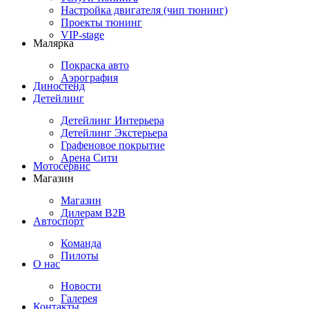
Настройка двигателя (чип тюнинг)
Проекты тюнинг
VIP-stage
Малярка
Покраска авто
Аэрография
Диностенд
Детейлинг
Детейлинг Интерьера
Детейлинг Экстерьера
Графеновое покрытие
Арена Сити
Мотосервис
Магазин
Магазин
Дилерам B2B
Автоспорт
Команда
Пилоты
О нас
Новости
Галерея
Контакты