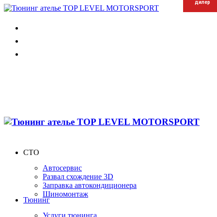
дилер
дилер
дилер
СТО
Автосервис
Развал схождение 3D
Заправка автокондиционера
Шиномонтаж
Тюнинг
Услуги тюнинга