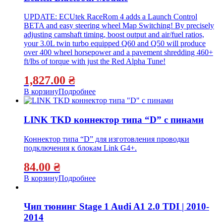
UPDATE: ECUtek RaceRom 4 adds a Launch Control
BETA and easy steering wheel Map Switching! By precisely
adjusting camshaft timing, boost output and air/fuel ratios,
your 3.0L twin turbo equipped Q60 and Q50 will produce
over 400 wheel horsepower and a pavement shredding 460+
ft/lbs of torque with just the Red Alpha Tune!
1,827.00
₴
В корзину
Подробнее
LINK TKD коннектор типа “D” с пинами
Коннектор типа “D” для изготовления проводки
подключения к блокам Link G4+.
84.00
₴
В корзину
Подробнее
Чип тюнинг Stage 1 Audi A1 2.0 TDI | 2010-
2014