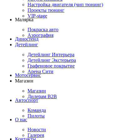
Настройка двигателя (чип тюнинг)
Проекты тюнинг
VIP-stage
Малярка
Покраска авто
Аэрография
Диностенд
Детейлинг
Детейлинг Интерьера
Детейлинг Экстерьера
Графеновое покрытие
Арена Сити
Мотосервис
Магазин
Магазин
Дилерам B2B
Автоспорт
Команда
Пилоты
О нас
Новости
Галерея
Контакты