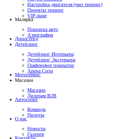
Настройка двигателя (чип тюнинг)
Проекты тюнинг
VIP-stage
Малярка
Покраска авто
Аэрография
Диностенд
Детейлинг
Детейлинг Интерьера
Детейлинг Экстерьера
Графеновое покрытие
Арена Сити
Мотосервис
Магазин
Магазин
Дилерам B2B
Автоспорт
Команда
Пилоты
О нас
Новости
Галерея
Контакты