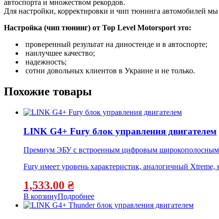
автоспорта и множеством рекордов.
Для настройки, корректировки и чип тюнинга автомобилей м
Настройка (чип тюнинг) от Top Level Motorsport это:
проверенный результат на диностенде и в автоспорте;
наилучшее качество;
надежность;
сотни довольных клиентов в Украине и не только.
Похожие товары
LINK G4+ Fury блок управления двигателем
Премиум ЭБУ с встроенным цифровым широкополосным к
Fury имеет уровень характеристик, аналогичный Xtreme
1,533.00
₴
В корзину
Подробнее