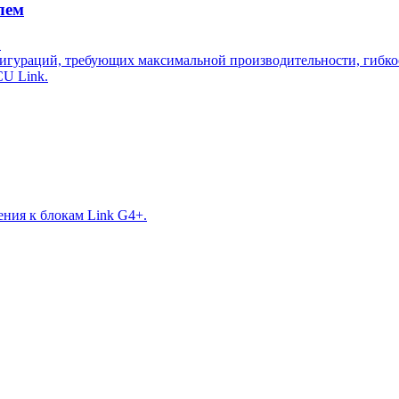
лем
.
гураций, требующих максимальной производительности, гибкост
CU Link.
ния к блокам Link G4+.