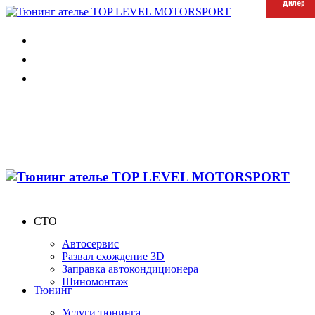
дилер
дилер
дилер
СТО
Автосервис
Развал схождение 3D
Заправка автокондиционера
Шиномонтаж
Тюнинг
Услуги тюнинга