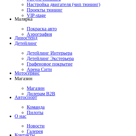
Настройка двигателя (чип тюнинг)
Проекты тюнинг
VIP-stage
Малярка
Покраска авто
Аэрография
Диностенд
Детейлинг
Детейлинг Интерьера
Детейлинг Экстерьера
Графеновое покрытие
Арена Сити
Мотосервис
Магазин
Магазин
Дилерам B2B
Автоспорт
Команда
Пилоты
О нас
Новости
Галерея
Контакты