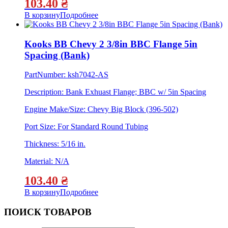
103.40
₴
В корзину
Подробнее
Kooks BB Chevy 2 3/8in BBC Flange 5in
Spacing (Bank)
PartNumber: ksh7042-AS
Description: Bank Exhuast Flange; BBC w/ 5in Spacing
Engine Make/Size: Chevy Big Block (396-502)
Port Size: For Standard Round Tubing
Thickness: 5/16 in.
Material: N/A
103.40
₴
В корзину
Подробнее
ПОИСК ТОВАРОВ