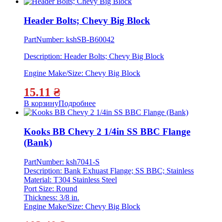
Header Bolts; Chevy Big Block
PartNumber: kshSB-B60042
Description: Header Bolts; Chevy Big Block
Engine Make/Size: Chevy Big Block
15.11
₴
В корзину
Подробнее
Kooks BB Chevy 2 1/4in SS BBC Flange
(Bank)
PartNumber: ksh7041-S
Description: Bank Exhuast Flange; SS BBC; Stainless
Material: T304 Stainless Steel
Port Size: Round
Thickness: 3/8 in.
Engine Make/Size: Chevy Big Block