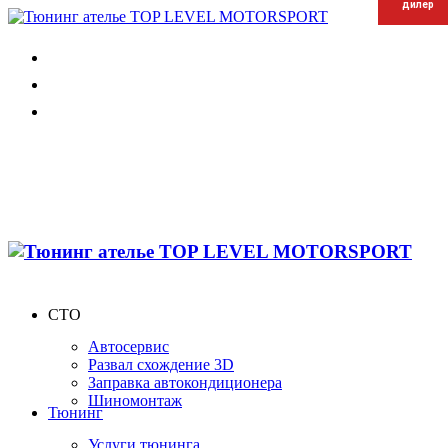
дилер
дилер
дилер
СТО
Автосервис
Развал схождение 3D
Заправка автокондиционера
Шиномонтаж
Тюнинг
Услуги тюнинга