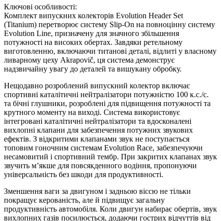
Ключові особливості:
Комплект випускних колекторів Evolution Header Set
(Titanium) перетворює систему Slip-On на повноцінну систему
Evolution Line, призначену для значного збільшення
потужності на високих обертах. Завдяки ретельному
виготовленню, включаючи титанові деталі, відлиті у власному
ливарному цеху Akrapovič, ця система демонструє
надзвичайну увагу до деталей та вишукану обробку.
Нещодавно розроблений випускний колектор включає
спортивні каталітичні нейтралізатори потужністю 100 к.с./с.
та бічні глушники, розроблені для підвищення потужності та
крутного моменту на виході. Система використовує
інтегровані каталітичні нейтралізатори та вдосконалені
вихлопні клапани для забезпечення потужних звукових
ефектів. З відкритими клапанами звук не поступається
топовим гоночним системам Evolution Race, забезпечуючи
несамовитий і спортивний тембр. При закритих клапанах звук
звучить м’якше для повсякденного водіння, пропонуючи
універсальність без шкоди для продуктивності.
Зменшення ваги за двигуном і задньою віссю не тільки
покращує керованість, але й підвищує загальну
продуктивність автомобіля. Коли двигун набирає обертів, звук
вихлопних газів посилюється, додаючи гострих відчуттів від