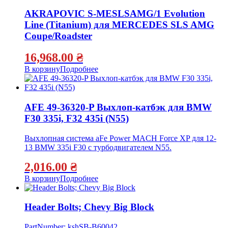
AKRAPOVIC S-MESLSAMG/1 Evolution
Line (Titanium) для MERCEDES SLS AMG
Coupe/Roadster
16,968.00
₴
В корзину
Подробнее
AFE 49-36320-P Выхлоп-катбэк для BMW
F30 335i, F32 435i (N55)
Выхлопная система aFe Power MACH Force XP для 12-
13 BMW 335i F30 с турбодвигателем N55.
2,016.00
₴
В корзину
Подробнее
Header Bolts; Chevy Big Block
PartNumber: kshSB-B60042