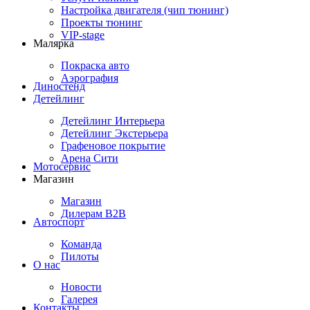
Настройка двигателя (чип тюнинг)
Проекты тюнинг
VIP-stage
Малярка
Покраска авто
Аэрография
Диностенд
Детейлинг
Детейлинг Интерьера
Детейлинг Экстерьера
Графеновое покрытие
Арена Сити
Мотосервис
Магазин
Магазин
Дилерам B2B
Автоспорт
Команда
Пилоты
О нас
Новости
Галерея
Контакты