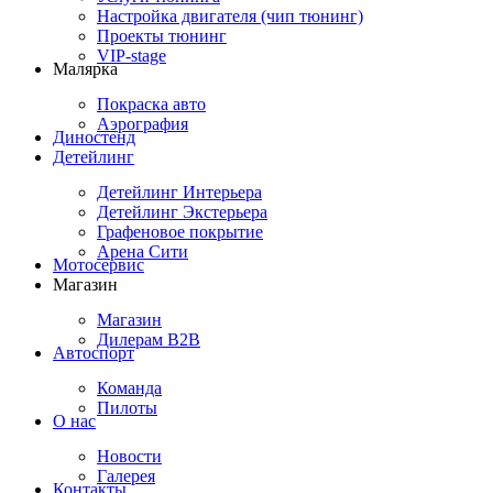
Настройка двигателя (чип тюнинг)
Проекты тюнинг
VIP-stage
Малярка
Покраска авто
Аэрография
Диностенд
Детейлинг
Детейлинг Интерьера
Детейлинг Экстерьера
Графеновое покрытие
Арена Сити
Мотосервис
Магазин
Магазин
Дилерам B2B
Автоспорт
Команда
Пилоты
О нас
Новости
Галерея
Контакты