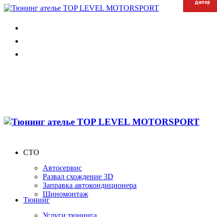
дилер
дилер
дилер
СТО
Автосервис
Развал схождение 3D
Заправка автокондиционера
Шиномонтаж
Тюнинг
Услуги тюнинга