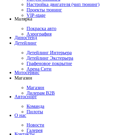
Настройка двигателя (чип тюнинг)
Проекты тюнинг
VIP-stage
Малярка
Покраска авто
Аэрография
Диностенд
Детейлинг
Детейлинг Интерьера
Детейлинг Экстерьера
Графеновое покрытие
Арена Сити
Мотосервис
Магазин
Магазин
Дилерам B2B
Автоспорт
Команда
Пилоты
О нас
Новости
Галерея
Контакты