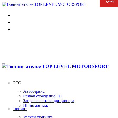
дилер
дилер
дилер
СТО
Автосервис
Развал схождение 3D
Заправка автокондиционера
Шиномонтаж
Тюнинг
Услуги тюнинга