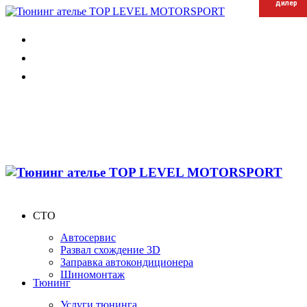
дилер
дилер
дилер
СТО
Автосервис
Развал схождение 3D
Заправка автокондиционера
Шиномонтаж
Тюнинг
Услуги тюнинга