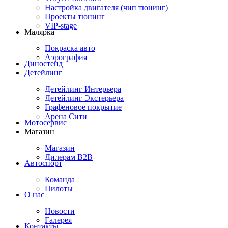
Настройка двигателя (чип тюнинг)
Проекты тюнинг
VIP-stage
Малярка
Покраска авто
Аэрография
Диностенд
Детейлинг
Детейлинг Интерьера
Детейлинг Экстерьера
Графеновое покрытие
Арена Сити
Мотосервис
Магазин
Магазин
Дилерам B2B
Автоспорт
Команда
Пилоты
О нас
Новости
Галерея
Контакты