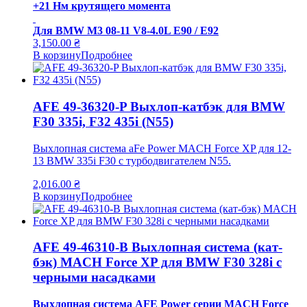
+21 Нм крутящего момента
Для BMW M3 08-11 V8-4.0L E90 / E92
3,150.00
₴
В корзину
Подробнее
AFE 49-36320-P Выхлоп-катбэк для BMW
F30 335i, F32 435i (N55)
Выхлопная система aFe Power MACH Force XP для 12-
13 BMW 335i F30 с турбодвигателем N55.
2,016.00
₴
В корзину
Подробнее
AFE 49-46310-B Выхлопная система (кат-
бэк) MACH Force XP для BMW F30 328i с
черными насадками
Выхлопная система AFE Power серии MACH Force