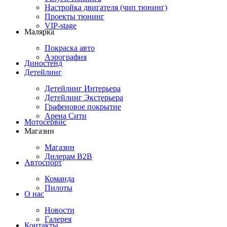
Настройка двигателя (чип тюнинг)
Проекты тюнинг
VIP-stage
Малярка
Покраска авто
Аэрография
Диностенд
Детейлинг
Детейлинг Интерьера
Детейлинг Экстерьера
Графеновое покрытие
Арена Сити
Мотосервис
Магазин
Магазин
Дилерам B2B
Автоспорт
Команда
Пилоты
О нас
Новости
Галерея
Контакты