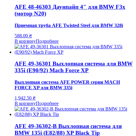
AFE 48-46303 Даунпайп 4″ для BMW F3x
(мотор N20)
Приемная труба AFE Twisted Steel для BMW 328i
588.00
₴
В корзину
Подробнее
AFE 49-36301 Выхлопная система для BMW
335i (E90/92) Mach Force XP
Выхлопная система AFE POWER серии MACH
FORCE XP для BMW 335i
1,942.50
₴
В корзину
Подробнее
AFE 49-36302-B Выхлопная система для
BMW 135i (E82/88) XP Black Tip