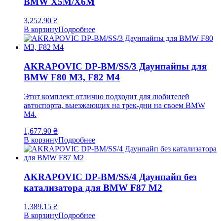
BMW X5M/X6M
3,252.90
₴
В корзину
Подробнее
AKRAPOVIC DP-BM/SS/3 Даунпайпы для
BMW F80 M3, F82 M4
Этот комплект отлично подходит для любителей
автоспорта, выезжающих на трек-дни на своем BMW
M4.
1,677.90
₴
В корзину
Подробнее
AKRAPOVIC DP-BM/SS/4 Даунпайп без
катализатора для BMW F87 M2
1,389.15
₴
В корзину
Подробнее