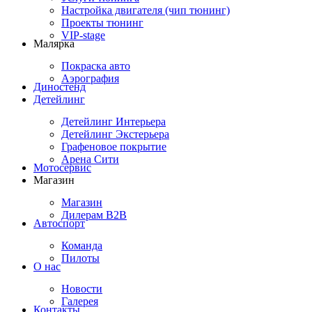
Настройка двигателя (чип тюнинг)
Проекты тюнинг
VIP-stage
Малярка
Покраска авто
Аэрография
Диностенд
Детейлинг
Детейлинг Интерьера
Детейлинг Экстерьера
Графеновое покрытие
Арена Сити
Мотосервис
Магазин
Магазин
Дилерам B2B
Автоспорт
Команда
Пилоты
О нас
Новости
Галерея
Контакты