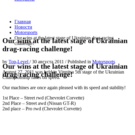
Главная
Новости
Motorsports
Our wins at the latest stage of Ukrainian drag-racing
Our wins at the latest stage of Ukrainian
challenge!
drag-racing challenge!
by
Top-Level
/
30 августа 2011
/
Published in
Motorsports
Our wins at the latest stage of Ukrainian
August 27, 2011 was held in Vinnitsa 5th stage of the Ukrainian
drag-racing challenge!
Championship races on speed.
Our machines are once again pleased with its speed and stability!
1st Place – Street rwd (Chevrolet Corvette)
2nd Place – Street awd (Nissan GT-R)
2nd place – Pro rwd (Chevrolet Corvette)