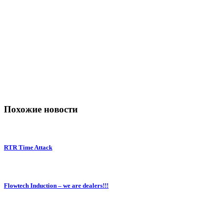
Похожие новости
RTR Time Attack
Flowtech Induction – we are dealers!!!