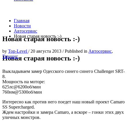
Главная
Новости
Автосервис
Новая старая новость :-)
Новая старая новость :-)
by
Top-Level
/
20 августа 2013
/
Published in
Автосервис
,
Тюнинг
Новая старая новость :-)
Выкладываем замер Одесского синего синего Challenger SRT-
8.
Мощность на моторе:
625лс@6200об/мин
760нм@5300об/мин
Интересно как против него поедет наш новый проект Camaro
SS Supercharged.
Ждем настройки и замера Camaro, а вскоре – гонки этих двух
уличных монстров.