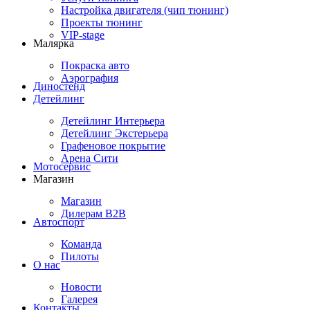
Настройка двигателя (чип тюнинг)
Проекты тюнинг
VIP-stage
Малярка
Покраска авто
Аэрография
Диностенд
Детейлинг
Детейлинг Интерьера
Детейлинг Экстерьера
Графеновое покрытие
Арена Сити
Мотосервис
Магазин
Магазин
Дилерам B2B
Автоспорт
Команда
Пилоты
О нас
Новости
Галерея
Контакты