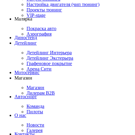
Настройка двигателя (чип тюнинг)
Проекты тюнинг
VIP-stage
Малярка
Покраска авто
Аэрография
Диностенд
Детейлинг
Детейлинг Интерьера
Детейлинг Экстерьера
Графеновое покрытие
Арена Сити
Мотосервис
Магазин
Магазин
Дилерам B2B
Автоспорт
Команда
Пилоты
О нас
Новости
Галерея
Контакты