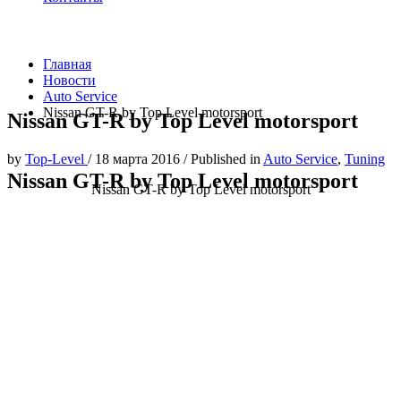
Главная
Новости
Auto Service
Nissan GT-R by Top Level motorsport
Nissan GT-R by Top Level motorsport
by
Top-Level
/
18 марта 2016
/
Published in
Auto Service
,
Tuning
Nissan GT-R by Top Level motorsport
Nissan GT-R by Top Level motorsport