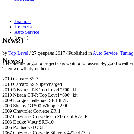
Главная
Новости
Auto Service
News:)
News:)
by
Top-Level
/
27 февраля 2017
/
Published in
Auto Service
,
Tuning
News:)
Here are the ongoing project cars waiting for assembly, good weather
Then we will dyno them :
2010 Camaro SS 7L
2010 Camaro SS Supercharged
2010 Nissan GT-R Top Level “700” kit
2010 Nissan GT-R Top Level “600” kit
2009 Dodge Challenger SRT-8 7L
2008 Shelby GT500 Whipple 2.9l
2009 Chevrolet Corvette ZR-1
2007 Chevrolet Corvette C6 Z06 7.5l RACE
2003 Dodge Viper SRT-10
2006 Pontiac GTO 6L
1967 Chevrolet Corvette Stingray 427cid (7L)