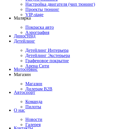
Настройка двигателя (чип тюнинг)
Проекты тюнинг
VIP-stage
Малярка
Покраска авто
Аэрография
Диностенд
Детейлинг
Детейлинг Интерьера
Детейлинг Экстерьера
Графеновое покрытие
Арена Сити
Мотосервис
Магазин
Магазин
Дилерам B2B
Автоспорт
Команда
Пилоты
О нас
Новости
Галерея
Контакты