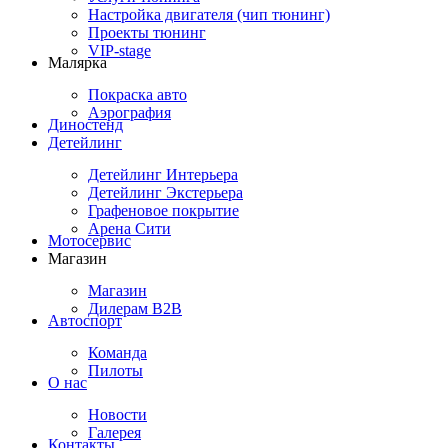
Настройка двигателя (чип тюнинг)
Проекты тюнинг
VIP-stage
Малярка
Покраска авто
Аэрография
Диностенд
Детейлинг
Детейлинг Интерьера
Детейлинг Экстерьера
Графеновое покрытие
Арена Сити
Мотосервис
Магазин
Магазин
Дилерам B2B
Автоспорт
Команда
Пилоты
О нас
Новости
Галерея
Контакты