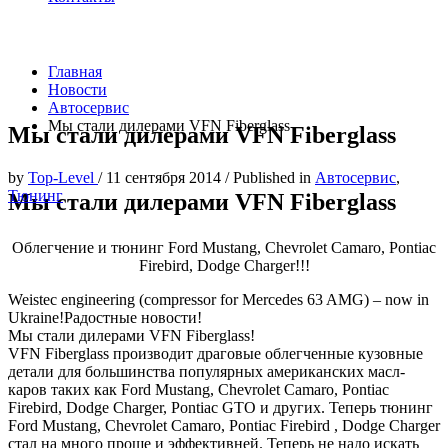
Главная
Новости
Автосервис
Мы стали дилерами VFN Fiberglass
Мы стали дилерами VFN Fiberglass
by
Top-Level
/
11 сентября 2014
/
Published in
Автосервис
,
Тюнинг
Мы стали дилерами VFN Fiberglass
Облегчение и тюнинг Ford Mustang, Chevrolet Camaro, Pontiac
Firebird, Dodge Charger!!!
Weistec engineering (compressor for Mercedes 63 AMG) – now in
Ukraine!Радостные новости!
Мы стали дилерами VFN Fiberglass!
VFN Fiberglass производит драговые облегченные кузовные
детали для большинства популярных американских масл-
каров таких как Ford Mustang, Chevrolet Camaro, Pontiac
Firebird, Dodge Charger, Pontiac GTO и других. Теперь тюнинг
Ford Mustang, Chevrolet Camaro, Pontiac Firebird , Dodge Charger
стал на много проще и эффективней. Теперь не надо искать