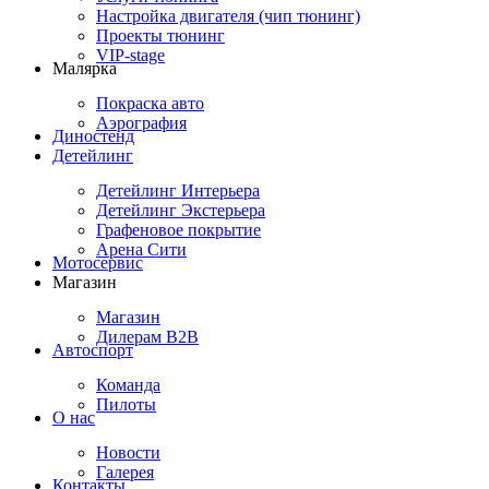
Настройка двигателя (чип тюнинг)
Проекты тюнинг
VIP-stage
Малярка
Покраска авто
Аэрография
Диностенд
Детейлинг
Детейлинг Интерьера
Детейлинг Экстерьера
Графеновое покрытие
Арена Сити
Мотосервис
Магазин
Магазин
Дилерам B2B
Автоспорт
Команда
Пилоты
О нас
Новости
Галерея
Контакты