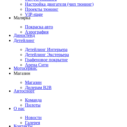
Настройка двигателя (чип тюнинг)
Проекты тюнинг
VIP-stage
Малярка
Покраска авто
Аэрография
Диностенд
Детейлинг
Детейлинг Интерьера
Детейлинг Экстерьера
Графеновое покрытие
Арена Сити
Мотосервис
Магазин
Магазин
Дилерам B2B
Автоспорт
Команда
Пилоты
О нас
Новости
Галерея
Контакты