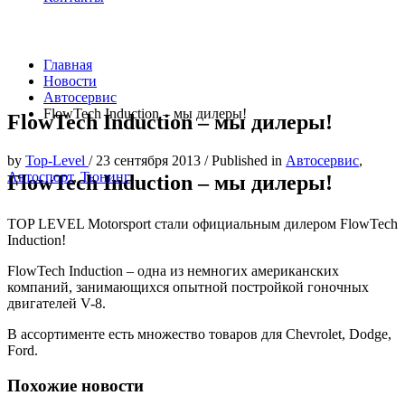
Главная
Новости
Автосервис
FlowTech Induction – мы дилеры!
FlowTech Induction – мы дилеры!
by
Top-Level
/
23 сентября 2013
/
Published in
Автосервис
,
Автоспорт
,
Тюнинг
FlowTech Induction – мы дилеры!
TOP LEVEL Motorsport стали официальным дилером FlowTech
Induction!
FlowTech Induction – одна из немногих американских
компаний, занимающихся опытной постройкой гоночных
двигателей V-8.
В ассортименте есть множество товаров для Chevrolet, Dodge,
Ford.
Похожие новости